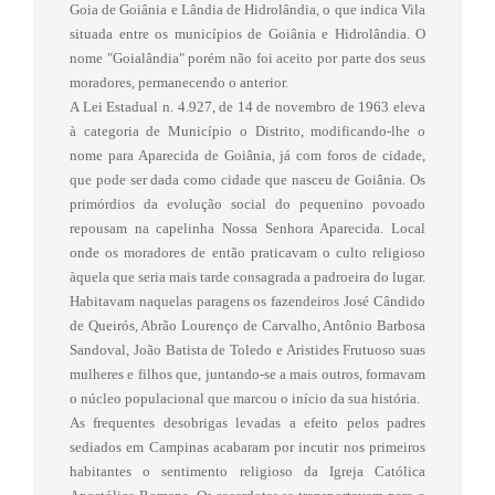
Goia de Goiânia e Lândia de Hidrolândia, o que indica Vila
situada entre os municípios de Goiânia e Hidrolândia. O
nome "Goialândia" porém não foi aceito por parte dos seus
moradores, permanecendo o anterior.
A Lei Estadual n. 4.927, de 14 de novembro de 1963 eleva
à categoria de Município o Distrito, modificando-lhe o
nome para Aparecida de Goiânia, já com foros de cidade,
que pode ser dada como cidade que nasceu de Goiânia. Os
primórdios da evolução social do pequenino povoado
repousam na capelinha Nossa Senhora Aparecida. Local
onde os moradores de então praticavam o culto religioso
àquela que seria mais tarde consagrada a padroeira do lugar.
Habitavam naquelas paragens os fazendeiros José Cândido
de Queirós, Abrão Lourenço de Carvalho, Antônio Barbosa
Sandoval, João Batista de Toledo e Aristides Frutuoso suas
mulheres e filhos que, juntando-se a mais outros, formavam
o núcleo populacional que marcou o início da sua história.
As frequentes desobrigas levadas a efeito pelos padres
sediados em Campinas acabaram por incutir nos primeiros
habitantes o sentimento religioso da Igreja Católica