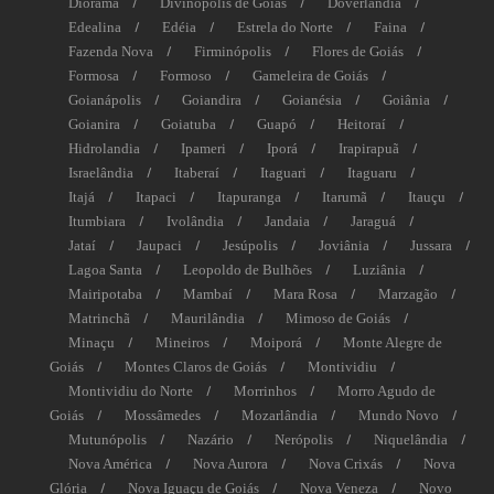
Diorama
Divinópolis de Goiás
Doverlândia
Edealina
Edéia
Estrela do Norte
Faina
Fazenda Nova
Firminópolis
Flores de Goiás
Formosa
Formoso
Gameleira de Goiás
Goianápolis
Goiandira
Goianésia
Goiânia
Goianira
Goiatuba
Guapó
Heitoraí
Hidrolandia
Ipameri
Iporá
Irapirapuã
Israelândia
Itaberaí
Itaguari
Itaguaru
Itajá
Itapaci
Itapuranga
Itarumã
Itauçu
Itumbiara
Ivolândia
Jandaia
Jaraguá
Jataí
Jaupaci
Jesúpolis
Joviânia
Jussara
Lagoa Santa
Leopoldo de Bulhões
Luziânia
Mairipotaba
Mambaí
Mara Rosa
Marzagão
Matrinchã
Maurilândia
Mimoso de Goiás
Minaçu
Mineiros
Moiporá
Monte Alegre de
Goiás
Montes Claros de Goiás
Montividiu
Montividiu do Norte
Morrinhos
Morro Agudo de
Goiás
Mossâmedes
Mozarlândia
Mundo Novo
Mutunópolis
Nazário
Nerópolis
Niquelândia
Nova América
Nova Aurora
Nova Crixás
Nova
Glória
Nova Iguaçu de Goiás
Nova Veneza
Novo