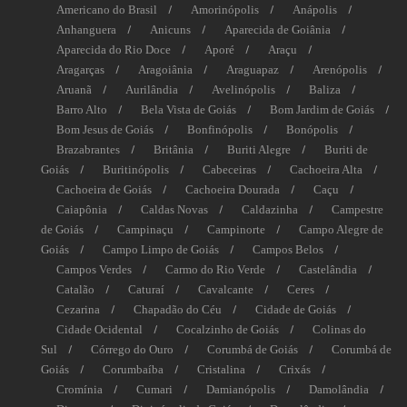
Americano do Brasil
Amorinópolis
Anápolis
Anhanguera
Anicuns
Aparecida de Goiânia
Aparecida do Rio Doce
Aporé
Araçu
Aragarças
Aragoiânia
Araguapaz
Arenópolis
Aruanã
Aurilândia
Avelinópolis
Baliza
Barro Alto
Bela Vista de Goiás
Bom Jardim de Goiás
Bom Jesus de Goiás
Bonfinópolis
Bonópolis
Brazabrantes
Britânia
Buriti Alegre
Buriti de
Goiás
Buritinópolis
Cabeceiras
Cachoeira Alta
Cachoeira de Goiás
Cachoeira Dourada
Caçu
Caiapônia
Caldas Novas
Caldazinha
Campestre
de Goiás
Campinaçu
Campinorte
Campo Alegre de
Goiás
Campo Limpo de Goiás
Campos Belos
Campos Verdes
Carmo do Rio Verde
Castelândia
Catalão
Caturaí
Cavalcante
Ceres
Cezarina
Chapadão do Céu
Cidade de Goiás
Cidade Ocidental
Cocalzinho de Goiás
Colinas do
Sul
Córrego do Ouro
Corumbá de Goiás
Corumbá de
Goiás
Corumbaíba
Cristalina
Crixás
Cromínia
Cumari
Damianópolis
Damolândia