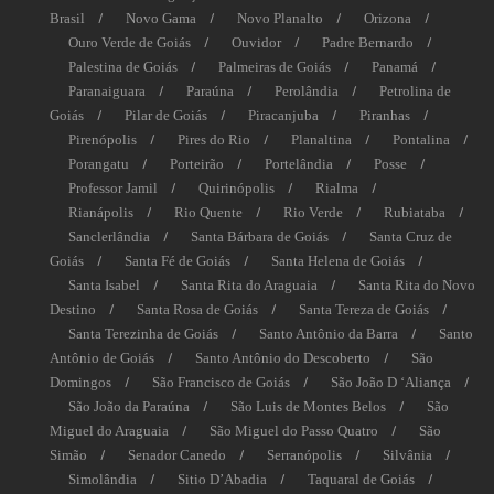
Brasil
Novo Gama
Novo Planalto
Orizona
Ouro Verde de Goiás
Ouvidor
Padre Bernardo
Palestina de Goiás
Palmeiras de Goiás
Panamá
Paranaiguara
Paraúna
Perolândia
Petrolina de
Goiás
Pilar de Goiás
Piracanjuba
Piranhas
Pirenópolis
Pires do Rio
Planaltina
Pontalina
Porangatu
Porteirão
Portelândia
Posse
Professor Jamil
Quirinópolis
Rialma
Rianápolis
Rio Quente
Rio Verde
Rubiataba
Sanclerlândia
Santa Bárbara de Goiás
Santa Cruz de
Goiás
Santa Fé de Goiás
Santa Helena de Goiás
Santa Isabel
Santa Rita do Araguaia
Santa Rita do Novo
Destino
Santa Rosa de Goiás
Santa Tereza de Goiás
Santa Terezinha de Goiás
Santo Antônio da Barra
Santo
Antônio de Goiás
Santo Antônio do Descoberto
São
Domingos
São Francisco de Goiás
São João D ‘Aliança
São João da Paraúna
São Luis de Montes Belos
São
Miguel do Araguaia
São Miguel do Passo Quatro
São
Simão
Senador Canedo
Serranópolis
Silvânia
Simolândia
Sitio D’Abadia
Taquaral de Goiás