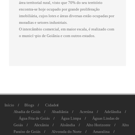
área territorial rural, visto que 70% do seu território
encontra-se hoje ocupado por grande proliferação
imobiliária, cujos lotes e áreas diversas estão ocupadas por
moradias e setores industriais.
O intercâmbio comercial, em maior escala, é realizado com
o municí¬pio de Goiânia e com outros estados.
Início
Blogs
Cidades
Abadia de Goiás
Abadiânia
Acreúna
Adelândia
Água Fria de Goiás
Água Limpa
Águas Lindas de
Goiás
Alexânia
Aloândia
Alto Horizonte
Alto
Paraíso de Goiás
Alvorada do Norte
Amaralina