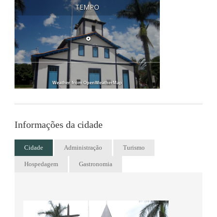
OK
oprietário deste site?
TEMPO
°
Weather from OpenWeatherMap
Informações da cidade
Cidade
Administração
Turismo
Hospedagem
Gastronomia