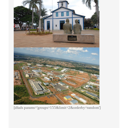
[dfads params='groups=155&limit=2&orderby=random']