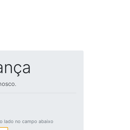
ança
nosco.
ao lado no campo abaixo