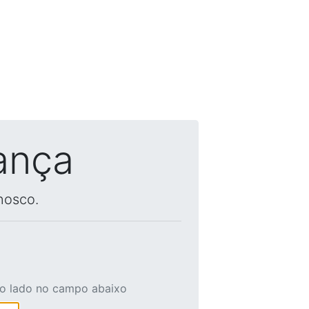
ança
nosco.
ao lado no campo abaixo