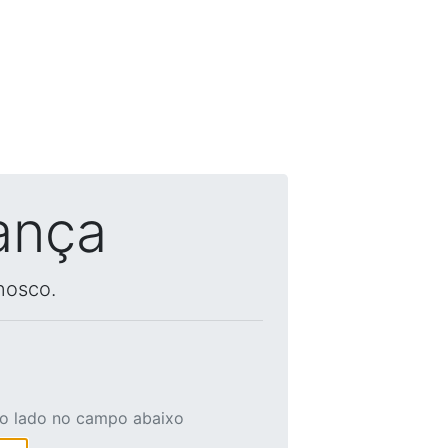
ança
nosco.
ao lado no campo abaixo