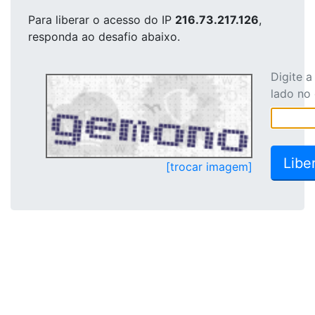
Para liberar o acesso
do IP
216.73.217.126
,
responda ao desafio abaixo.
Digite 
lado no
[trocar imagem]