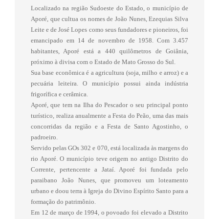
Localizado na região Sudoeste do Estado, o município de
Aporé, que cultua os nomes de João Nunes, Ezequias Silva
Leite e de José Lopes como seus fundadores e pioneiros, foi
emancipado em 14 de novembro de 1958. Com 3.457
habitantes, Aporé está a 440 quilômetros de Goiânia,
próximo à divisa com o Estado de Mato Grosso do Sul.
Sua base econômica é a agricultura (soja, milho e arroz) e a
pecuária leiteira. O município possui ainda indústria
frigorífica e cerâmica.
Aporé, que tem na Ilha do Pescador o seu principal ponto
turístico, realiza anualmente a Festa do Peão, uma das mais
concorridas da região e a Festa de Santo Agostinho, o
padroeiro.
Servido pelas GOs 302 e 070, está localizada às margens do
rio Aporé. O município teve origem no antigo Distrito do
Corrente, pertencente a Jataí. Aporé foi fundada pelo
paraibano João Nunes, que promoveu um loteamento
urbano e doou terra à Igreja do Divino Espírito Santo para a
formação do patrimônio.
Em 12 de março de 1994, o povoado foi elevado a Distrito