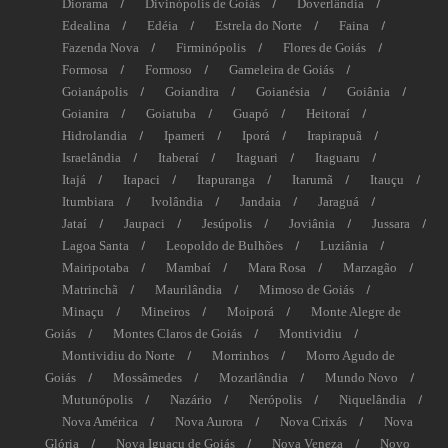
Diorama
Divinópolis de Goiás
Doverlândia
Edealina
Edéia
Estrela do Norte
Faina
Fazenda Nova
Firminópolis
Flores de Goiás
Formosa
Formoso
Gameleira de Goiás
Goianápolis
Goiandira
Goianésia
Goiânia
Goianira
Goiatuba
Guapó
Heitoraí
Hidrolandia
Ipameri
Iporá
Irapirapuã
Israelândia
Itaberaí
Itaguari
Itaguaru
Itajá
Itapaci
Itapuranga
Itarumã
Itauçu
Itumbiara
Ivolândia
Jandaia
Jaraguá
Jataí
Jaupaci
Jesúpolis
Joviânia
Jussara
Lagoa Santa
Leopoldo de Bulhões
Luziânia
Mairipotaba
Mambaí
Mara Rosa
Marzagão
Matrinchã
Maurilândia
Mimoso de Goiás
Minaçu
Mineiros
Moiporá
Monte Alegre de
Goiás
Montes Claros de Goiás
Montividiu
Montividiu do Norte
Morrinhos
Morro Agudo de
Goiás
Mossâmedes
Mozarlândia
Mundo Novo
Mutunópolis
Nazário
Nerópolis
Niquelândia
Nova América
Nova Aurora
Nova Crixás
Nova
Glória
Nova Iguaçu de Goiás
Nova Veneza
Novo