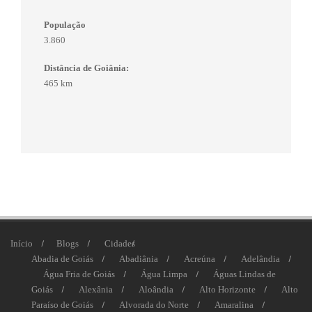
População
3.860
Distância de Goiânia:
465 km
Início
Blogs
Cidades
Abadia de Goiás
Abadiânia
Acreúna
Adelândia
Água Fria de Goiás
Água Limpa
Águas Lindas de
Goiás
Alexânia
Aloândia
Alto Horizonte
Alto
Paraíso de Goiás
Alvorada do Norte
Amaralina