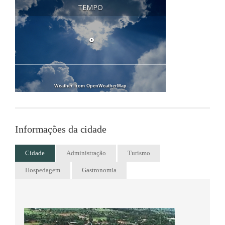
OK
oprietário deste site?
TEMPO
°
Weather from OpenWeatherMap
Informações da cidade
Cidade
Administração
Turismo
Hospedagem
Gastronomia