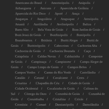
Americano do Brasil
Amorinópolis
Anápolis
Anhanguera
Anicuns
Aparecida de Goiânia
Aparecida do Rio Doce
Aporé
Araçu
Aragarças
Aragoiânia
Araguapaz
Arenópolis
Aruanã
Aurilândia
Avelinópolis
Baliza
Barro Alto
Bela Vista de Goiás
Bom Jardim de Goiás
Bom Jesus de Goiás
Bonfinópolis
Bonópolis
Brazabrantes
Britânia
Buriti Alegre
Buriti de
Goiás
Buritinópolis
Cabeceiras
Cachoeira Alta
Cachoeira de Goiás
Cachoeira Dourada
Caçu
Caiapônia
Caldas Novas
Caldazinha
Campestre
de Goiás
Campinaçu
Campinorte
Campo Alegre de
Goiás
Campo Limpo de Goiás
Campos Belos
Campos Verdes
Carmo do Rio Verde
Castelândia
Catalão
Caturaí
Cavalcante
Ceres
Cezarina
Chapadão do Céu
Cidade de Goiás
Cidade Ocidental
Cocalzinho de Goiás
Colinas do
Sul
Córrego do Ouro
Corumbá de Goiás
Corumbá de
Goiás
Corumbaíba
Cristalina
Crixás
Cromínia
Cumari
Damianópolis
Damolândia