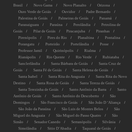
Brasil
Novo Gama
Novo Planalto
Orizona
Ouro Verde de Goiás
Ouvidor
Padre Bernardo
Palestina de Goiás
Palmeiras de Goiás
Panamá
Paranaiguara
Paraúna
Perolândia
Petrolina de
Goiás
Pilar de Goiás
Piracanjuba
Piranhas
Pirenópolis
Pires do Rio
Planaltina
Pontalina
Porangatu
Porteirão
Portelândia
Posse
Professor Jamil
Quirinópolis
Rialma
Rianápolis
Rio Quente
Rio Verde
Rubiataba
Sanclerlândia
Santa Bárbara de Goiás
Santa Cruz de
Goiás
Santa Fé de Goiás
Santa Helena de Goiás
Santa Isabel
Santa Rita do Araguaia
Santa Rita do Novo
Destino
Santa Rosa de Goiás
Santa Tereza de Goiás
Santa Terezinha de Goiás
Santo Antônio da Barra
Santo
Antônio de Goiás
Santo Antônio do Descoberto
São
Domingos
São Francisco de Goiás
São João D ‘Aliança
São João da Paraúna
São Luis de Montes Belos
São
Miguel do Araguaia
São Miguel do Passo Quatro
São
Simão
Senador Canedo
Serranópolis
Silvânia
Simolândia
Sitio D’Abadia
Taquaral de Goiás