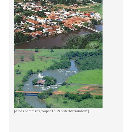
[dfads params='groups=153&orderby=random']