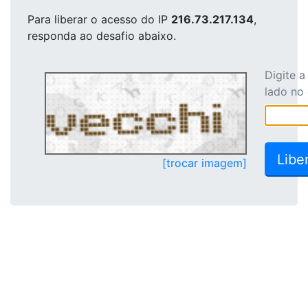
Para liberar o acesso
do IP
216.73.217.134
,
responda ao desafio abaixo.
Digite 
lado no
[trocar imagem]