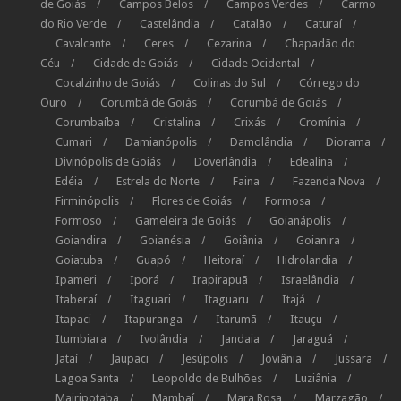
de Goiás
Campos Belos
Campos Verdes
Carmo
do Rio Verde
Castelândia
Catalão
Caturaí
Cavalcante
Ceres
Cezarina
Chapadão do
Céu
Cidade de Goiás
Cidade Ocidental
Cocalzinho de Goiás
Colinas do Sul
Córrego do
Ouro
Corumbá de Goiás
Corumbá de Goiás
Corumbaíba
Cristalina
Crixás
Cromínia
Cumari
Damianópolis
Damolândia
Diorama
Divinópolis de Goiás
Doverlândia
Edealina
Edéia
Estrela do Norte
Faina
Fazenda Nova
Firminópolis
Flores de Goiás
Formosa
Formoso
Gameleira de Goiás
Goianápolis
Goiandira
Goianésia
Goiânia
Goianira
Goiatuba
Guapó
Heitoraí
Hidrolandia
Ipameri
Iporá
Irapirapuã
Israelândia
Itaberaí
Itaguari
Itaguaru
Itajá
Itapaci
Itapuranga
Itarumã
Itauçu
Itumbiara
Ivolândia
Jandaia
Jaraguá
Jataí
Jaupaci
Jesúpolis
Joviânia
Jussara
Lagoa Santa
Leopoldo de Bulhões
Luziânia
Mairipotaba
Mambaí
Mara Rosa
Marzagão