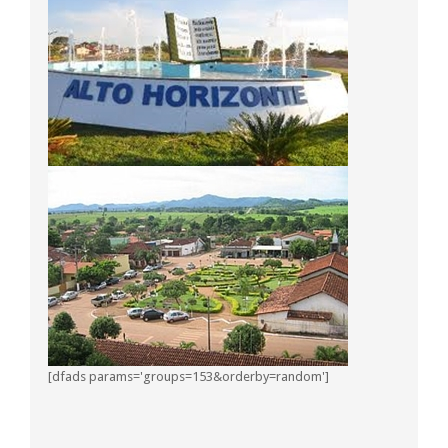
[dfads params='groups=153&orderby=random']