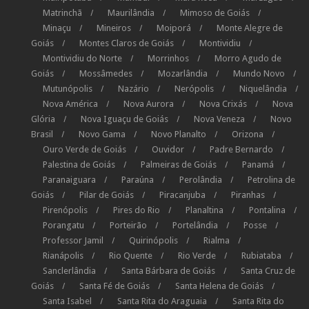
Matrinchã
Maurilândia
Mimoso de Goiás
Minaçu
Mineiros
Moiporá
Monte Alegre de
Goiás
Montes Claros de Goiás
Montividiu
Montividiu do Norte
Morrinhos
Morro Agudo de
Goiás
Mossâmedes
Mozarlândia
Mundo Novo
Mutunópolis
Nazário
Nerópolis
Niquelândia
Nova América
Nova Aurora
Nova Crixás
Nova
Glória
Nova Iguaçu de Goiás
Nova Veneza
Novo
Brasil
Novo Gama
Novo Planalto
Orizona
Ouro Verde de Goiás
Ouvidor
Padre Bernardo
Palestina de Goiás
Palmeiras de Goiás
Panamá
Paranaiguara
Paraúna
Perolândia
Petrolina de
Goiás
Pilar de Goiás
Piracanjuba
Piranhas
Pirenópolis
Pires do Rio
Planaltina
Pontalina
Porangatu
Porteirão
Portelândia
Posse
Professor Jamil
Quirinópolis
Rialma
Rianápolis
Rio Quente
Rio Verde
Rubiataba
Sanclerlândia
Santa Bárbara de Goiás
Santa Cruz de
Goiás
Santa Fé de Goiás
Santa Helena de Goiás
Santa Isabel
Santa Rita do Araguaia
Santa Rita do