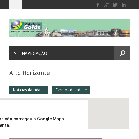
NAVEGAÇÃO
Alto Horizonte
Notícias da cidade
Eventos da cidade
na não carregou o Google Maps
ente.