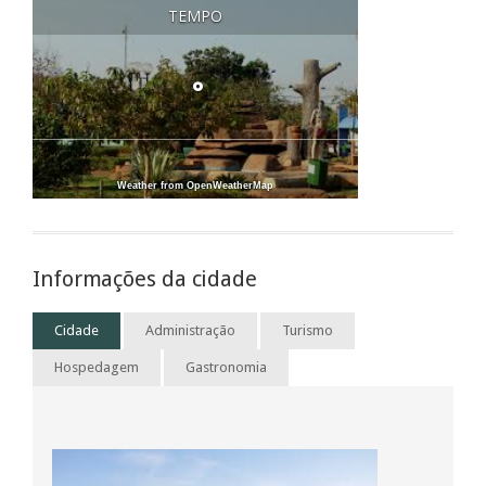
OK
oprietário deste site?
TEMPO
°
Weather from OpenWeatherMap
Informações da cidade
Cidade
Administração
Turismo
Hospedagem
Gastronomia