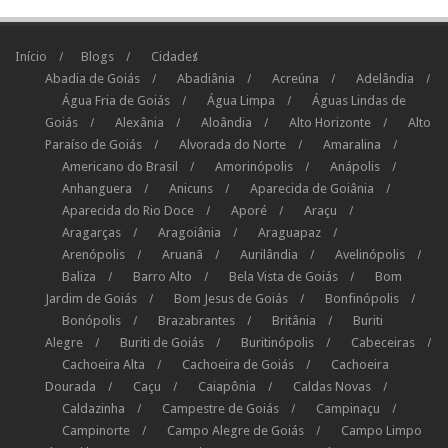
Início
Blogs
Cidades
Abadia de Goiás
Abadiânia
Acreúna
Adelândia
Água Fria de Goiás
Água Limpa
Águas Lindas de
Goiás
Alexânia
Aloândia
Alto Horizonte
Alto
Paraíso de Goiás
Alvorada do Norte
Amaralina
Americano do Brasil
Amorinópolis
Anápolis
Anhanguera
Anicuns
Aparecida de Goiânia
Aparecida do Rio Doce
Aporé
Araçu
Aragarças
Aragoiânia
Araguapaz
Arenópolis
Aruanã
Aurilândia
Avelinópolis
Baliza
Barro Alto
Bela Vista de Goiás
Bom
Jardim de Goiás
Bom Jesus de Goiás
Bonfinópolis
Bonópolis
Brazabrantes
Britânia
Buriti
Alegre
Buriti de Goiás
Buritinópolis
Cabeceiras
Cachoeira Alta
Cachoeira de Goiás
Cachoeira
Dourada
Caçu
Caiapônia
Caldas Novas
Caldazinha
Campestre de Goiás
Campinaçu
Campinorte
Campo Alegre de Goiás
Campo Limpo