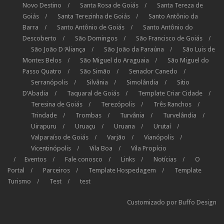
Novo Destino
Santa Rosa de Goiás
Santa Tereza de
Goiás
Santa Terezinha de Goiás
Santo Antônio da
Barra
Santo Antônio de Goiás
Santo Antônio do
Descoberto
São Domingos
São Francisco de Goiás
São João D ‘Aliança
São João da Paraúna
São Luis de
Montes Belos
São Miguel do Araguaia
São Miguel do
Passo Quatro
São Simão
Senador Canedo
Serranópolis
Silvânia
Simolândia
Sitio
D’Abadia
Taquaral de Goiás
Template Criar Cidade
Teresina de Goiás
Terezópolis
Três Ranchos
Trindade
Trombas
Turvânia
Turvelândia
Uirapuru
Uruaçu
Uruana
Urutaí
Valparaíso de Goiás
Varjão
Vianópolis
Vicentinópolis
Vila Boa
Vila Propício
Eventos
Fale conosco
Links
Notícias
O
Portal
Parceiros
Template Hospedagem
Template
Turismo
Test
test
Customizado por
Buffo Design