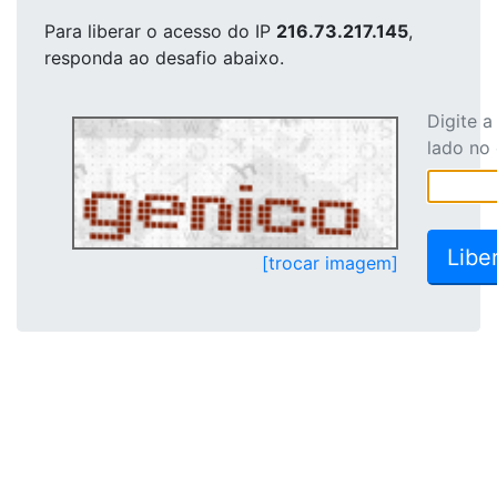
Para liberar o acesso
do IP
216.73.217.145
,
responda ao desafio abaixo.
Digite 
lado no
[trocar imagem]