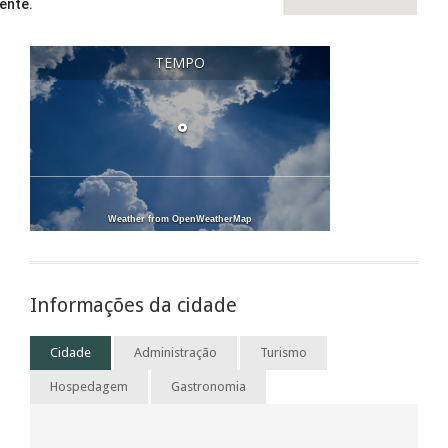
ente.
OK
oprietário deste site?
TEMPO
°
Weather from OpenWeatherMap
Informações da cidade
Cidade
Administração
Turismo
Hospedagem
Gastronomia