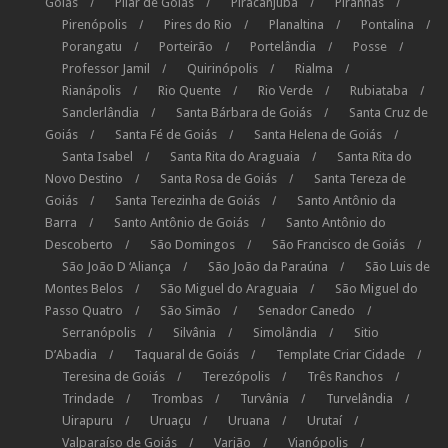
Goiás
Pilar de Goiás
Piracanjuba
Piranhas
Pirenópolis
Pires do Rio
Planaltina
Pontalina
Porangatu
Porteirão
Portelândia
Posse
Professor Jamil
Quirinópolis
Rialma
Rianápolis
Rio Quente
Rio Verde
Rubiataba
Sanclerlândia
Santa Bárbara de Goiás
Santa Cruz de
Goiás
Santa Fé de Goiás
Santa Helena de Goiás
Santa Isabel
Santa Rita do Araguaia
Santa Rita do
Novo Destino
Santa Rosa de Goiás
Santa Tereza de
Goiás
Santa Terezinha de Goiás
Santo Antônio da
Barra
Santo Antônio de Goiás
Santo Antônio do
Descoberto
São Domingos
São Francisco de Goiás
São João D ‘Aliança
São João da Paraúna
São Luis de
Montes Belos
São Miguel do Araguaia
São Miguel do
Passo Quatro
São Simão
Senador Canedo
Serranópolis
Silvânia
Simolândia
Sitio
D’Abadia
Taquaral de Goiás
Template Criar Cidade
Teresina de Goiás
Terezópolis
Três Ranchos
Trindade
Trombas
Turvânia
Turvelândia
Uirapuru
Uruaçu
Uruana
Urutaí
Valparaíso de Goiás
Varjão
Vianópolis