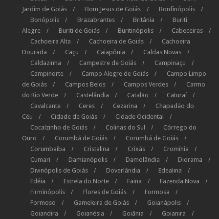
Jardim de Goiás
Bom Jesus de Goiás
Bonfinópolis
Bonópolis
Brazabrantes
Britânia
Buriti
Alegre
Buriti de Goiás
Buritinópolis
Cabeceiras
Cachoeira Alta
Cachoeira de Goiás
Cachoeira
Dourada
Caçu
Caiapônia
Caldas Novas
Caldazinha
Campestre de Goiás
Campinaçu
Campinorte
Campo Alegre de Goiás
Campo Limpo
de Goiás
Campos Belos
Campos Verdes
Carmo
do Rio Verde
Castelândia
Catalão
Caturaí
Cavalcante
Ceres
Cezarina
Chapadão do
Céu
Cidade de Goiás
Cidade Ocidental
Cocalzinho de Goiás
Colinas do Sul
Córrego do
Ouro
Corumbá de Goiás
Corumbá de Goiás
Corumbaíba
Cristalina
Crixás
Cromínia
Cumari
Damianópolis
Damolândia
Diorama
Divinópolis de Goiás
Doverlândia
Edealina
Edéia
Estrela do Norte
Faina
Fazenda Nova
Firminópolis
Flores de Goiás
Formosa
Formoso
Gameleira de Goiás
Goianápolis
Goiandira
Goianésia
Goiânia
Goianira