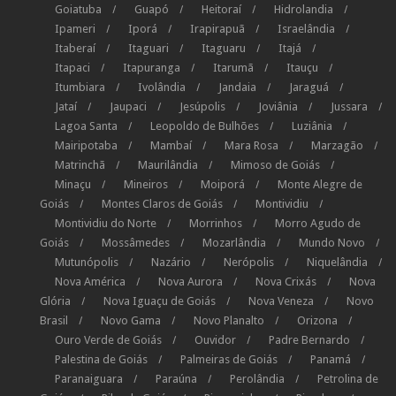
Goiatuba
Guapó
Heitoraí
Hidrolandia
Ipameri
Iporá
Irapirapuã
Israelândia
Itaberaí
Itaguari
Itaguaru
Itajá
Itapaci
Itapuranga
Itarumã
Itauçu
Itumbiara
Ivolândia
Jandaia
Jaraguá
Jataí
Jaupaci
Jesúpolis
Joviânia
Jussara
Lagoa Santa
Leopoldo de Bulhões
Luziânia
Mairipotaba
Mambaí
Mara Rosa
Marzagão
Matrinchã
Maurilândia
Mimoso de Goiás
Minaçu
Mineiros
Moiporá
Monte Alegre de
Goiás
Montes Claros de Goiás
Montividiu
Montividiu do Norte
Morrinhos
Morro Agudo de
Goiás
Mossâmedes
Mozarlândia
Mundo Novo
Mutunópolis
Nazário
Nerópolis
Niquelândia
Nova América
Nova Aurora
Nova Crixás
Nova
Glória
Nova Iguaçu de Goiás
Nova Veneza
Novo
Brasil
Novo Gama
Novo Planalto
Orizona
Ouro Verde de Goiás
Ouvidor
Padre Bernardo
Palestina de Goiás
Palmeiras de Goiás
Panamá
Paranaiguara
Paraúna
Perolândia
Petrolina de