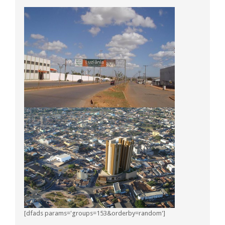
[dfads params='groups=153&orderby=random']