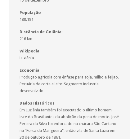
13 de dezembro
População
188.181
Distância de Goiânia:
216 km
Wikipedia
Luziânia
Economia
Produção agrícola com ênfase para soja, milho e feijão.
Pecuária de corte e leite. Segmento industrial
desenvolvido.
Dados Históricos
Em Luziânia também foi executado o último homem
livre do Brasil antes da abolição da pena de morte. José
Pereira da Silva foi enforcado na chácara São Caetano
na "Forca da Mangueira", então vila de Santa Luzia em
30 de outubro de 1861.