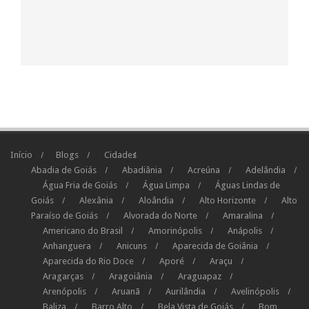
Início
Blogs
Cidades
Abadia de Goiás
Abadiânia
Acreúna
Adelândia
Água Fria de Goiás
Água Limpa
Águas Lindas de
Goiás
Alexânia
Aloândia
Alto Horizonte
Alto
Paraíso de Goiás
Alvorada do Norte
Amaralina
Americano do Brasil
Amorinópolis
Anápolis
Anhanguera
Anicuns
Aparecida de Goiânia
Aparecida do Rio Doce
Aporé
Araçu
Aragarças
Aragoiânia
Araguapaz
Arenópolis
Aruanã
Aurilândia
Avelinópolis
Baliza
Barro Alto
Bela Vista de Goiás
Bom