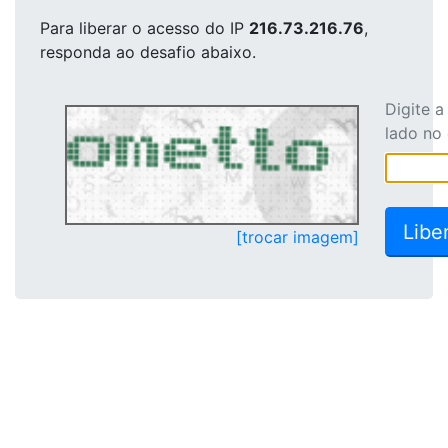
Para liberar o acesso
do IP
216.73.216.76
,
responda ao desafio abaixo.
Digite 
lado no
[trocar imagem]