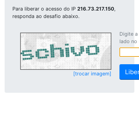
Para liberar o acesso
do IP
216.73.217.150
,
responda ao desafio abaixo.
Digite 
lado no
[trocar imagem]